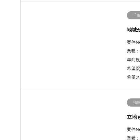
千
地域
案件No
業種
年商規模
希望譲
希望ス
福
立地
案件No
業種