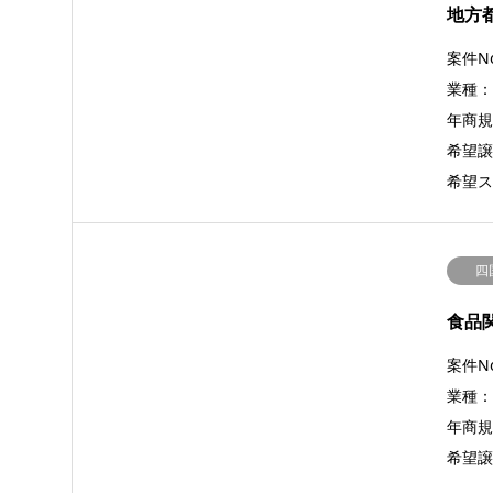
地方
案件No
業種
年商規模
希望譲
希望ス
四
食品
案件No
業種
年商規模
希望譲