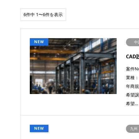
6件中 1〜6件を表示
NEW
中
CA
案件No
業種
年商規模
希望
希望…
NEW
九州