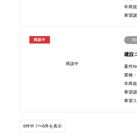
年商規模
希望譲
商談中
関
建設
商談中
案件No
業種
年商規模
希望譲
希望ス
6件中 1〜6件を表示