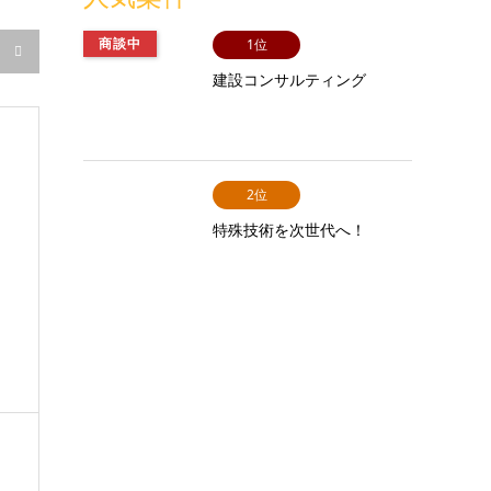
商談中
1位

建設コンサルティング
2位
特殊技術を次世代へ！