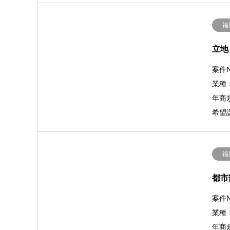
福
立地
案件N
業種
年商規
希望譲
福
都市
案件N
業種
年商規