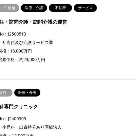
陸・甲信越
医療・介護
不動産
サービス
住・訪問介護・訪問介護の運営
o：J2500519
：サ高住及び介護サービス業
模 : 18,000万円
渡価格：約23,000万円
阪府
医療・介護
科専門クリニック
o：J2400505
：小児科 出資持分あり医療法人
模 ：12,000万円