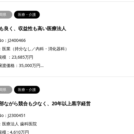
岡県
医療・介護
も良く、収益性も高い医療法人
o：J2400466
：医業（持分なし／内科・消化器科）
模 ：23,685万円
渡価格：35,000万円…
岡県
医療・介護
部ながら競合も少なく、20年以上黒字経営
o：J2300451
：医療法人 歯科医院
模 : 4,610万円