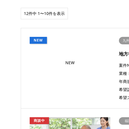
12件中 1〜10件を表示
NEW
九
地方
NEW
案件N
業種
年商規
希望譲
希望
商談中
福