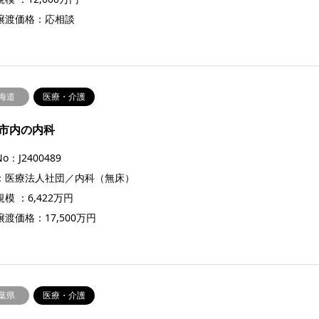
譲渡価格：応相談
海道
医療・介護
市内の内科
o：J2400489
：医療法人社団／内科（無床）
模 ：6,422万円
渡価格：17,500万円
葉県
医療・介護