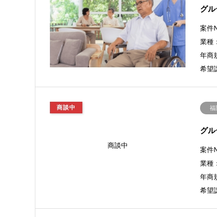
グル
商談中
案件N
業種
年商規
希望
商談中
福
グル
商談中
案件N
業種
年商規
希望