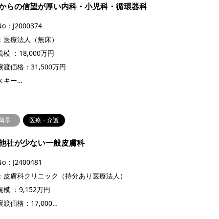
からの信望が厚い内科・小児科・循環器科
o：J2000374
：医療法人（無床）
模 ：18,000万円
渡価格：31,500万円
スキー…
岡県
医療・介護
他社が少ない一般皮膚科
o：J2400481
：皮膚科クリニック（持分あり医療法人）
模 ：9,152万円
渡価格：17,000…