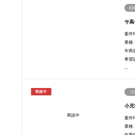
北
サ高
案件N
業種
年商規
希望譲
…
商談中
大
小児
商談中
案件N
業種
年商規