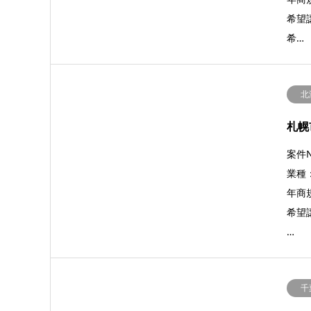
希望
希…
北
札幌
案件N
業種
年商規
希望譲
…
千