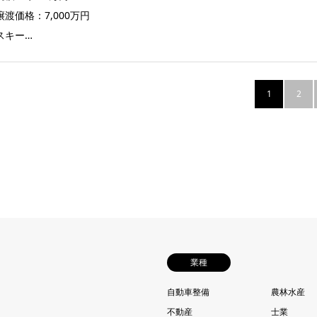
渡価格：7,000万円
スキー…
1
2
業種
自動車整備
農林水産
不動産
士業