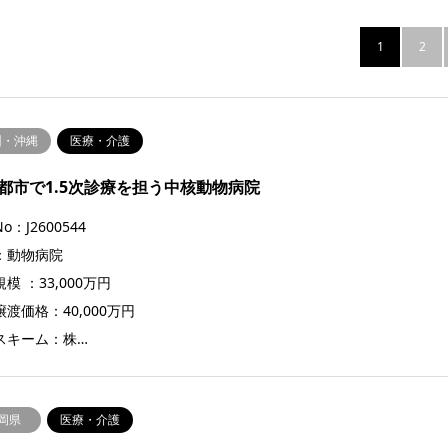
1
2
州・沖縄
医療・介護
都市で1.5次診療を担う中核動物病院
o：J2600544
：動物病院
模 ：33,000万円
渡価格：40,000万円
スキーム：株…
岡県
医療・介護