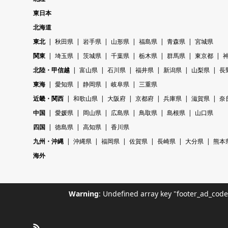
東日本
北海道
東北
秋田県
岩手県
山形県
福島県
青森県
宮城県
関東
埼玉県
茨城県
千葉県
栃木県
群馬県
東京都
北陸・甲信越
富山県
石川県
福井県
新潟県
山梨県
長
東海
愛知県
静岡県
岐阜県
三重県
近畿・関西
和歌山県
大阪府
京都府
兵庫県
滋賀県
奈
中国
愛媛県
岡山県
広島県
鳥取県
島根県
山口県
四国
徳島県
高知県
香川県
九州・沖縄
沖縄県
福岡県
佐賀県
長崎県
大分県
熊本
海外
Warning
: Undefined array key "footer_ad_cod