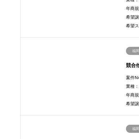
年商規
希望譲
希望ス
福
競合
案件No
業種
年商規
希望譲
福