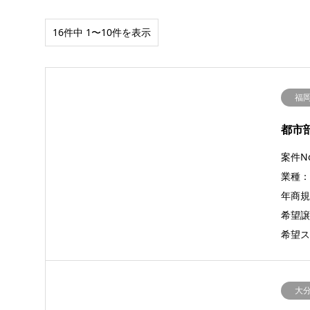
16件中 1〜10件を表示
福
都市
案件No
業種：
年商規模
希望譲
希望ス
大