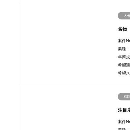
大
名物
案件No
業種
年商規
希望譲
希望ス
福
注目
案件No
業種